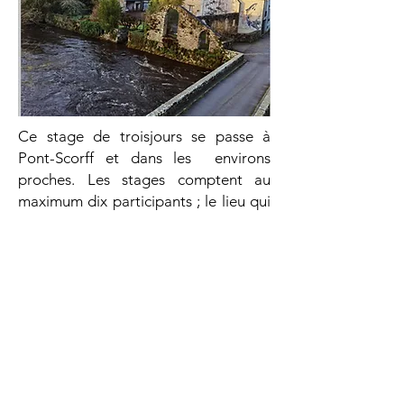
Ce stage de troisjours se passe à
Pont-Scorff et dans les environs
proches. Les stages comptent au
maximum dix participants ; le lieu qui
vous accueille est entretenu toute
l’année par Simon et Li pour offrir un
cadre harmonieux, fertile, propice aux
convivialités et orienté vers la
transmission, le partage des savoirs et
des saveurs.
Les personnes qui viennent de loin ou
souhaitent vivre en commun pendant
les stages peuvent demander à être