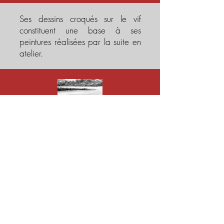
Ses dessins croqués sur le vif
constituent une base à ses
peintures réalisées par la suite en
atelier.
Participer à l'atelier d'Antoine
Bataille :
cliquez ici
En savoir plus sur tous les
ateliers :
cliquez là