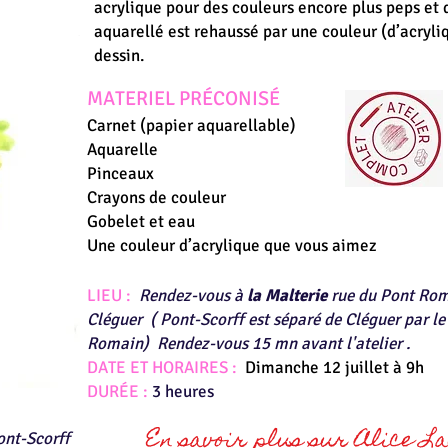
acrylique pour des couleurs encore plus peps et 
aquarellé est rehaussé par une couleur (d’acryliq
dessin.
MATERIEL PRÉCONISÉ
Carnet (papier aquarellable)
Aquarelle
Pinceaux
Crayons de couleur
Gobelet et eau
Une couleur d’acrylique que vous aimez
LIEU :
Rendez-vous à
la Malterie
rue du Pont Rom
Cléguer
( Pont-Scorff est séparé de Cléguer par le
Romain) Rendez-vous 15 mn avant l'atelier .
DATE ET HORAIRES :
Dimanche 12 juillet à 9h
DURÉE :
3 heures
En savoir plus sur Alice L
ont-Scorff