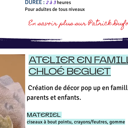
DURÉE :
2 à 3
heures
Pour adultes de tous niveaux
En savoir plus sur Patrick Dufo
ATELIER EN FAMIL
CHLOÉ BEGUET
Création de décor pop up en famil
parents et enfants.
MATERIEL
ciseaux à bout pointu, crayons/feutres, gomme