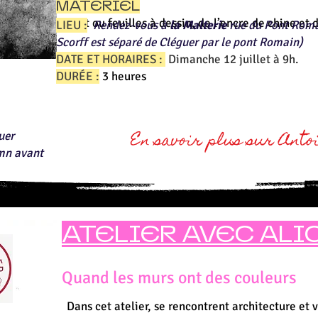
MATERIEL
carnet ou feuilles à dessin, de l’encre de chine et
​LIEU :
Rendez-vous à
la Malterie
rue du Pont Roma
Scorff est séparé de Cléguer par le pont Romain)
DATE ET HORAIRES :
Dimanche 12 juillet à 9h.
DURÉE :
3 heures
En savoir plus sur Anto
guer
mn avant
ATELIER AVEC ALI
Quand les murs ont des couleurs
Dans cet atelier, se rencontrent architecture et 