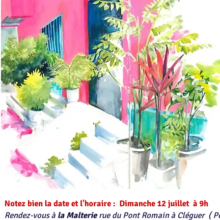
​Notez bien la date et l'horaire :
Dimanche 12 juillet à 9h ​
Rendez-vous à
la Malterie
rue du Pont Romain à Cléguer
( P