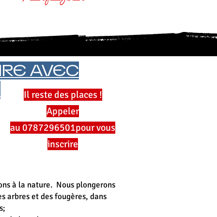
URE AVEC
.
Il reste des places !
Appeler
au
0787296501
pour vous
inscrire
rons à la nature. Nous plongerons
des arbres et des fougères, dans
s;