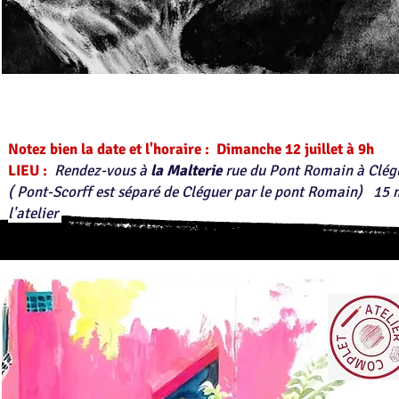
​Notez bien la date et l'horaire :
Dimanche
12 juillet à 9h ​
LIEU :
Rendez-vous à
la Malterie
rue du Pont Romain à Clé
( Pont-Scorff est séparé de Cléguer par le pont Romain)
15 
l'atelier