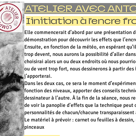
ATELIER AVEC ANTO
Iinitiation à l’encre fr
Elle commencerait d’abord par une présentation de
démonstration pour découvrir les effets que l’encr
Ensuite, en fonction de la météo, en espérant qu’il
trop devent, nous aurons la possibilité d’aller dans
choisirai alors un ou deux endroits où nous pourrio
ou de vent trop fort, nous dessinerons à partir de
j’apporterai.
Dans les deux cas, ce sera le moment d’expériment
fonction des niveaux, apporter des conseils techn
dessinateur à l’autre. À la fin de la séance, nous r
de voir la panoplie d'effets que la technique peut o
personnalités de chacun/chacune transparaissent a
Le matériel à prévoir : carnet ou feuilles à dessin,
pinceaux