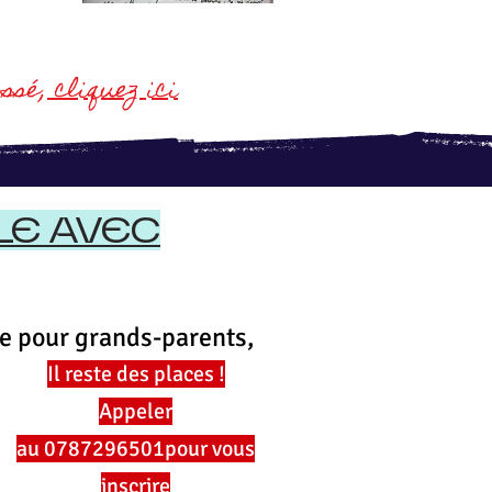
ssé,
cliquez ici
LE AVEC
le pour grands-parents,
Il reste des places !
Appeler
au
0787296501
pour vous
inscrire