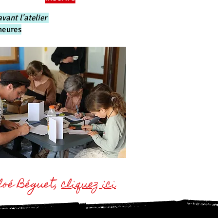
avant l'atelier
eures​
loé Béguet,
cliquez ici