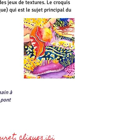
des jeux de textures. Le croquis
ue) qui est le sujet principal du
ain à
 pont
auret,
cliquez ici