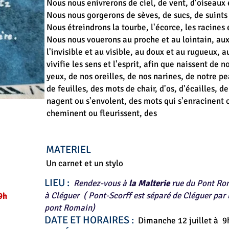
Nous nous enivrerons de ciel, de vent, d'oiseau
Nous nous gorgerons de sèves, de sucs, de suints
Nous étreindrons la tourbe, l'écorce, les racines 
Nous nous vouerons au proche et au lointain, aux
l'invisible et au visible, au doux et au rugueux, au
vivifie les sens et l'esprit, afin que naissent de 
yeux, de nos oreilles, de nos narines, de notre p
de feuilles, des mots de chair, d'os, d'écailles, d
nagent ou s'envolent, des mots qui s'enracinent 
cheminent ou fleurissent, des
MATERIEL
Un carnet et un stylo
LIEU :
Rendez-vous à
la Malterie
rue du Pont Ro
à Cléguer ( Pont-Scorff est séparé de Cléguer par 
h ​
pont Romain)
DATE ET HORAIRES :
Dimanche 12 juillet à 9