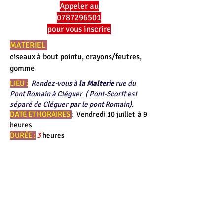
Appeler au
0787296501
pour vous inscrire
MATERIEL
ciseaux à bout pointu, crayons/feutres,
gomme
LIEU :
Rendez-vous à
la Malterie
rue du
Pont Romain à Cléguer
( Pont-Scorff est
séparé de Cléguer par le pont Romain).
DATE ET HORAIRES
:
Vendredi 10 juillet à 9
heures
DURÉE :
3
heures