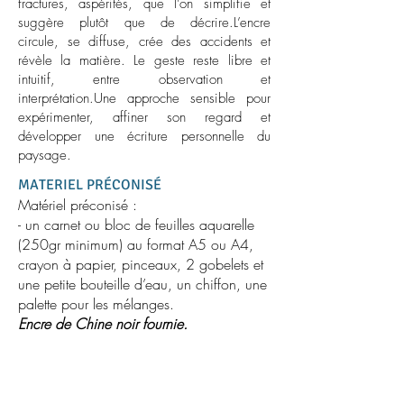
fractures, aspérités, que l’on simplifie et
suggère plutôt que de décrire.L’encre
circule, se diffuse, crée des accidents et
révèle la matière. Le geste reste libre et
intuitif, entre observation et
interprétation.Une approche sensible pour
expérimenter, affiner son regard et
développer une écriture personnelle du
paysage.
MATERIEL PRÉCONISÉ
Matériel préconisé :
- un carnet ou bloc de feuilles aquarelle
(250gr minimum) au format A5 ou A4,
crayon à papier, pinceaux, 2 gobelets et
une petite bouteille d’eau, un chiffon, une
palette pour les mélanges.
Encre de Chine noir fournie.
LIEU :
Rendez-vous à
la Malterie
rue du
Pont Romain à Cléguer
( Pont-Scorff est séparé de Cléguer par le