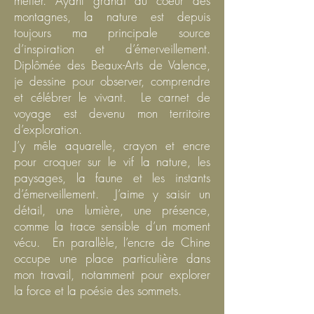
métier. Ayant grandi au coeur des
montagnes, la nature est depuis
toujours ma principale source
d’inspiration et d’émerveillement.
Diplômée des Beaux-Arts de Valence,
je dessine pour observer, comprendre
et célébrer le vivant. Le carnet de
voyage est devenu mon territoire
d’exploration.
J’y mêle aquarelle, crayon et encre
pour croquer sur le vif la nature, les
paysages, la faune et les instants
d’émerveillement. J’aime y saisir un
détail, une lumière, une présence,
comme la trace sensible d’un moment
vécu. En parallèle, l’encre de Chine
occupe une place particulière dans
mon travail, notamment pour explorer
la force et la poésie des sommets.