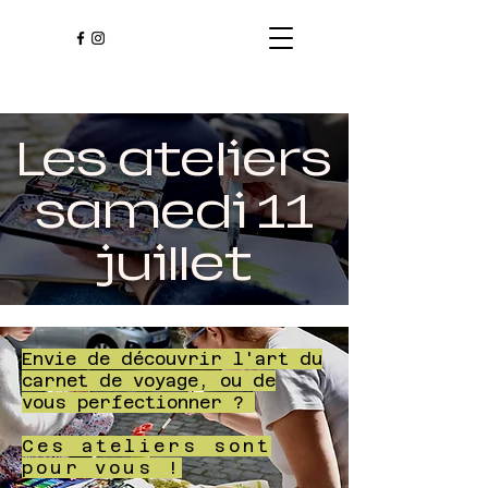
Les ateliers
samedi 11
juillet
Envie de découvrir l'art du
carnet de voyage, ou de
vous perfectionner ?
Ces ateliers sont
pour vous !