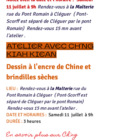
11 juillet à 9h ​
Rendez-vous à
la Malterie
rue du Pont Romain à Cléguer
( Pont-
Scorff est séparé de Cléguer par le pont
Romain) Rendez-vous 15 mn avant
l'atelier .
ATELIER AVEC CH'NG
KIAH KIEAN
Dessin à l'encre de Chine et
brindilles sèches
LIEU :
Rendez-vous à
la Malterie
rue du
Pont Romain à Cléguer
( Pont-Scorff est
séparé de Cléguer par le pont Romain)
Rendez-vous 15 mn avant l'atelier .
DATE ET HORAIRES :
Samedi 11 juillet à 9h
DURÉE :
3 heures
En savoir plus sur Ch'ng