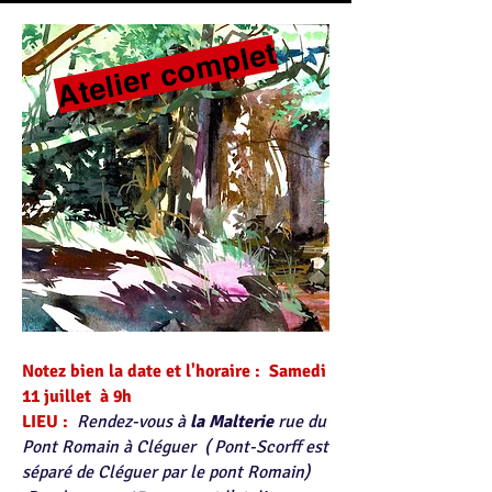
Atelier complet
​Notez bien la date et l'horaire :
Samedi
11 juillet à 9h ​
LIEU :
Rendez-vous à
la Malterie
rue du
Pont Romain à Cléguer
( Pont-Scorff est
séparé de Cléguer par le pont Romain)