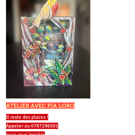
ATELIER AVEC PIA LORO
Il reste des places !
Appeler au
0787296501
pour vous inscrire