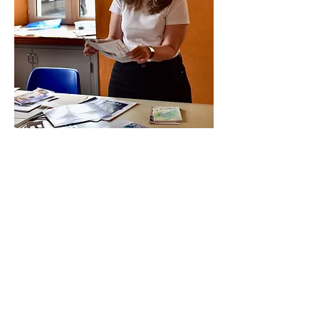
ATELIER AVEC
ANNE PINET
Atelier de reliure
Atelier fabrication d’un carnet de
voyage. Vous apprendrez à couper, coller,
coudre en réalisant un carnet à couture
apparente.
MATERIEL FOURNI